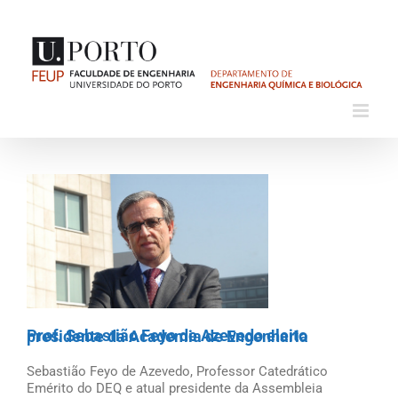
Skip
to
content
View
Larger
Image
Prof. Sebastião Feyo de Azevedo eleito presidente da Academia de Engenharia
Sebastião Feyo de Azevedo, Professor Catedrático
Emérito do DEQ e atual presidente da Assembleia