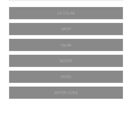
VG COLAB
ARCP
HyLab
BIOREF
MORE
WATER-CORE