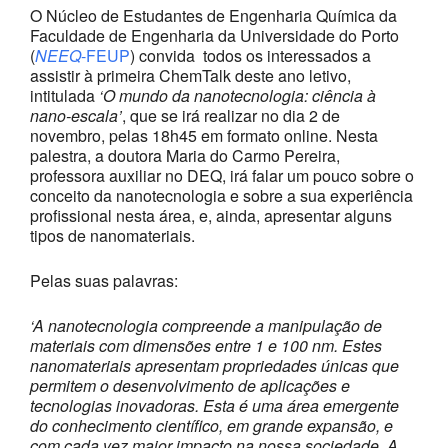
O Núcleo de Estudantes de Engenharia Química da
Faculdade de Engenharia da Universidade do Porto
(
NEEQ
-FEUP
) convida todos os interessados a
assistir à primeira ChemTalk deste ano letivo,
intitulada
‘O mundo da nanotecnologia: ciência à
nano-escala’
, que se irá realizar no dia 2 de
novembro, pelas 18h45 em formato online. Nesta
palestra, a doutora Maria do Carmo Pereira,
professora auxiliar no DEQ, irá falar um pouco sobre o
conceito da nanotecnologia e sobre a sua experiência
profissional nesta área, e, ainda, apresentar alguns
tipos de nanomateriais.
Pelas suas palavras:
‘A nanotecnologia compreende a manipulação de
materiais com dimensões entre 1 e 100 nm. Estes
nanomateriais apresentam propriedades únicas que
permitem o desenvolvimento de aplicações e
tecnologias inovadoras. Esta é uma área emergente
do conhecimento científico, em grande expansão, e
com cada vez maior impacto na nossa sociedade. A