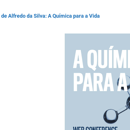
de Alfredo da Silva: A Química para a Vida
ndar
iCalendar
Office 365